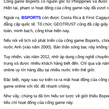
Nếu nói về lịch sử phát triển của cổng game Bsports, chú
nước Anh (vào năm 2000). Bản thân sòng bạc này không th
Tuy nhiên, vào năm 2012, nhờ áp dụng công nghệ chuyển đ
trung và được nhiều khách hàng biết đến. Chỉ qua vài năm
online uy tín hàng đầu tại nhiều nước trên thế giới.
Đặc biệt, ngay sau sự kiện ra ra mặt hoạt động của cổng
game online với tốc độ nhanh chóng.
Như vậy, chúng ta đã tìm hiểu sơ lược về giới thiệu Bspo
tiêu chí hoạt động của cổng game này.
Sứ mệnh hoạt động của BSPORTS
Từ khi bắt đầu được thành lập, sứ mệnh và tôn chỉ hoạt 
Luôn đặt chất lượng hoạt động và sự hài lòng của khác
BSPORTS chính là tạo được không gian thoải mái nhất 