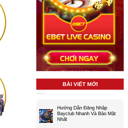
BÀI VIẾT MỚI
Hướng Dẫn Đăng Nhập
Bayclub Nhanh Và Bảo Mật
Nhất
Tin88 Chính Thức Chuyển
Đổi Thành Ball88 Năm 2026 –
ang web này
Cột Mốc Thay Đổi Lớn Của
Nền Tảng