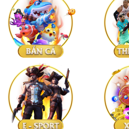
Bsports – Đại sứ thương hiệu cùng 
Cùng tìm hiểu về cổng game
BSPORTS
một cách chi tiết
đang dần trở thành sân chơi uy tín hàng đầu của giới cá 