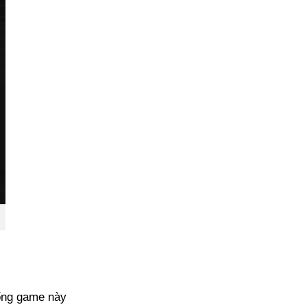
cổng game này
rts phải đạt
iệu này chứa