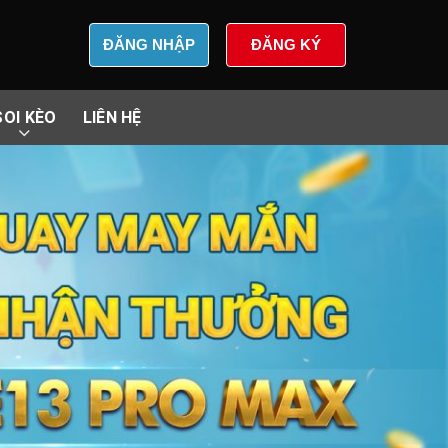
ĐĂNG NHẬP
ĐĂNG KÝ
MINH BẠCH-NẠP RÚT NHANH CHÓNG! HỆ THÔNG NẠP RÚT TIỀN T
SOI KÈO
LIÊN HỆ