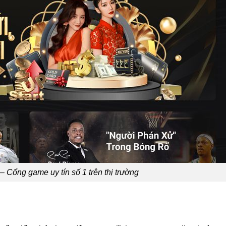
ổng game uy tín số 1 trên thị trường
cấp giấy phép hoạt động trong lĩnh vực game online hoàn t
a khỏi khu vực Đông Nam Á và mở rộng ra nhiều nước trên t
 đánh giá là một trong những nhà cái uy tín và công nhận l
hứng nhận Bsports là trang web cá cược trực tuyến đảm b