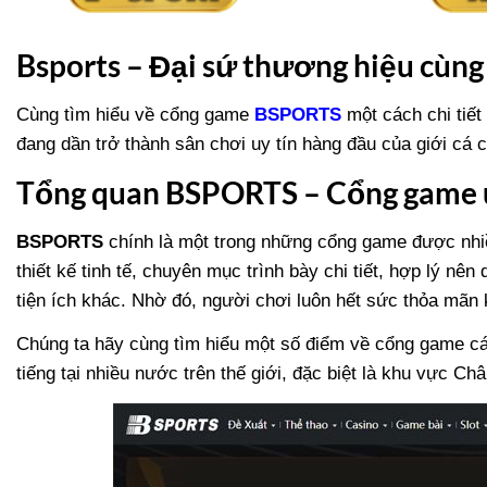
Tổng quan BSPORTS – Cổng game uy
BSPORTS
chính là một trong những cổng game được nhiề
thiết kế tinh tế, chuyên mục trình bày chi tiết, hợp lý nê
tiện ích khác. Nhờ đó, người chơi luôn hết sức thỏa mãn 
Chúng ta hãy cùng tìm hiểu một số điểm về cổng game cá 
tiếng tại nhiều nước trên thế giới, đặc biệt là khu vực Châ