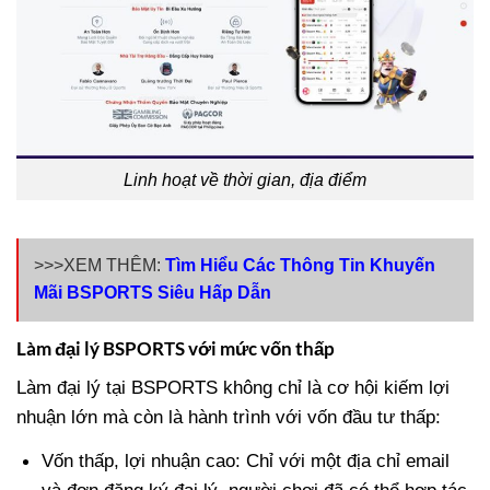
Linh hoạt về thời gian, địa điểm
>>>XEM THÊM:
Tìm Hiểu Các Thông Tin Khuyến
Mãi BSPORTS Siêu Hấp Dẫn
Làm đại lý BSPORTS với mức vốn thấp
Làm đại lý tại BSPORTS không chỉ là cơ hội kiếm lợi
nhuận lớn mà còn là hành trình với vốn đầu tư thấp:
Vốn thấp, lợi nhuận cao: Chỉ với một địa chỉ email