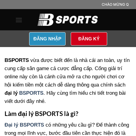
Bỏ
CHÀO MỪNG QUÝ KHÁC
qua
nội
dung
ĐĂNG NHẬP
ĐĂNG KÝ
BSPORTS
vừa được biết đến là nhà cái an toàn, uy tín
cung cấp sân game cá cược đẳng cấp. Cổng giải trí
online này còn là cánh cửa mở ra cho người chơi cơ
hội kiếm tiền một cách dễ dàng thông qua chính sách
đại lý
BSPORTS
. Hãy cùng tìm hiểu chi tiết trong bài
viết dưới đây nhé.
Làm đại lý BSPORTS là gì?
Đại lý BSPORTS
có những yêu cầu gì? Để thành công
trong mọi lĩnh vực, bước đầu tiên cần thực hiện đó là