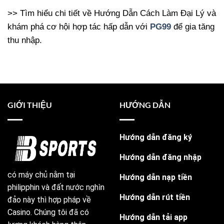
>> Tìm hiểu chi tiết về Hướng Dẫn Cách Làm Đại Lý và
khám phá cơ hội hợp tác hấp dẫn với
PG99
để gia tăng
thu nhập.
GIỚI THIỆU
HƯỚNG DẪN
Hướng dẫn đăng ký
Hướng dẫn đăng nhập
có máy chủ nằm tại
Hướng dẫn nạp tiền
philipphin và đất nước nghìn
Hướng dẫn rút tiền
đảo này thì hợp pháp về
Casino. Chúng tôi đã có
Hướng dẫn tải app