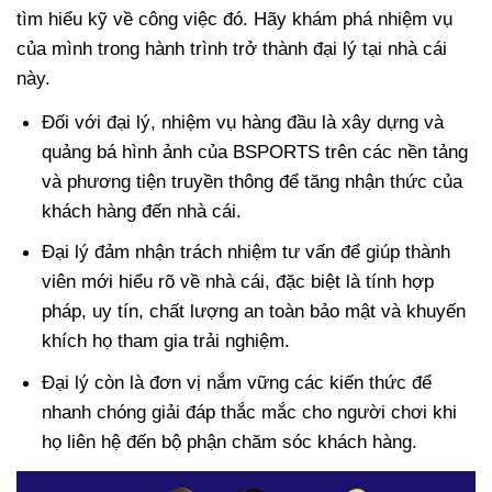
tìm hiểu kỹ về công việc đó. Hãy khám phá nhiệm vụ
của mình trong hành trình trở thành đại lý tại nhà cái
này.
Đối với đại lý, nhiệm vụ hàng đầu là xây dựng và
quảng bá hình ảnh của BSPORTS trên các nền tảng
và phương tiện truyền thông để tăng nhận thức của
khách hàng đến nhà cái.
Đại lý đảm nhận trách nhiệm tư vấn để giúp thành
viên mới hiểu rõ về nhà cái, đặc biệt là tính hợp
pháp, uy tín, chất lượng an toàn bảo mật và khuyến
khích họ tham gia trải nghiệm.
Đại lý còn là đơn vị nắm vững các kiến thức để
nhanh chóng giải đáp thắc mắc cho người chơi khi
họ liên hệ đến bộ phận chăm sóc khách hàng.