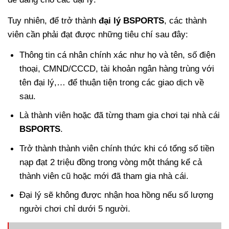
Tuy nhiên, để trở thành
đại lý BSPORTS
, các thành
viên cần phải đạt được những tiêu chí sau đây:
Thông tin cá nhân chính xác như họ và tên, số điện
thoại, CMND/CCCD, tài khoản ngân hàng trùng với
tên đại lý,… để thuận tiện trong các giao dịch về
sau.
Là thành viên hoặc đã từng tham gia chơi tại nhà cái
BSPORTS
.
Trở thành thành viên chính thức khi có tổng số tiền
nạp đạt 2 triệu đồng trong vòng một tháng kể cả
thành viên cũ hoặc mới đã tham gia nhà cái.
Đại lý sẽ không được nhận hoa hồng nếu số lượng
người chơi chỉ dưới 5 người.