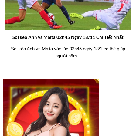
Soi kèo Anh vs Malta 02h45 Ngày 18/11 Chi Tiết Nhất
Soi kèo Anh vs Malta vào lúc 02h45 ngày 18/1 có thể giúp
người hâm...