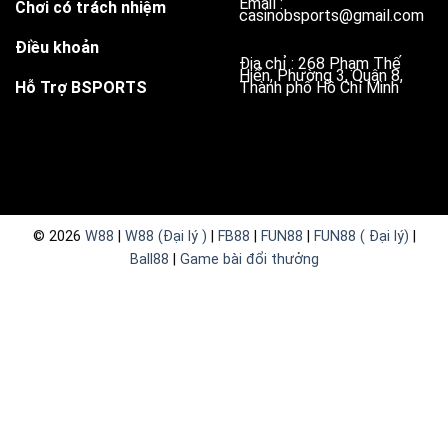
Email :
Chơi có trách nhiệm
casinobsports@gmail.com
Điều khoản
Địa chỉ : 268 Phạm Thế
Hiển, Phường 3, Quận 8,
Hỗ Trợ BSPORTS
Thành phố Hồ Chí Minh
© 2026
W88
|
W88 (Đại lý )
|
FB88
|
FUN88
|
FUN88 ( Đại lý)
|
Ball88
|
Game bài đổi thưởng