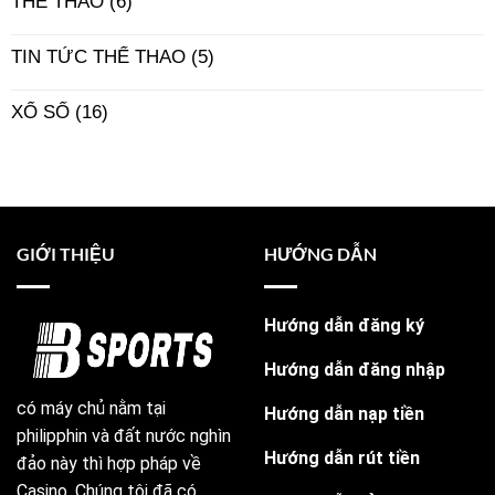
THỂ THAO
(6)
TIN TỨC THỂ THAO
(5)
XỔ SỐ
(16)
GIỚI THIỆU
HƯỚNG DẪN
Hướng dẫn đăng ký
Hướng dẫn đăng nhập
có máy chủ nằm tại
Hướng dẫn nạp tiền
philipphin và đất nước nghìn
Hướng dẫn rút tiền
đảo này thì hợp pháp về
Casino. Chúng tôi đã có