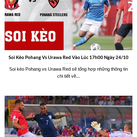
Soi Kèo Pohang Vs Urawa Red Vào Lúc 17h00 Ngày 24/10
Soi kèo Pohang vs Urawa Red sẽ tổng hợp những thông tin
chi tiết về...