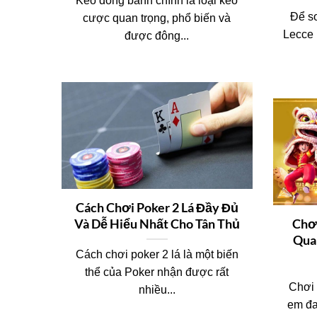
Kèo đồng banh chính là loại kèo
Để s
cược quan trọng, phổ biến và
Lecce 
được đông...
Cách Chơi Poker 2 Lá Đầy Đủ
Và Dễ Hiểu Nhất Cho Tân Thủ
Chơi
Qua
Cách chơi poker 2 lá là một biến
thể của Poker nhận được rất
Chơi
nhiều...
em đa