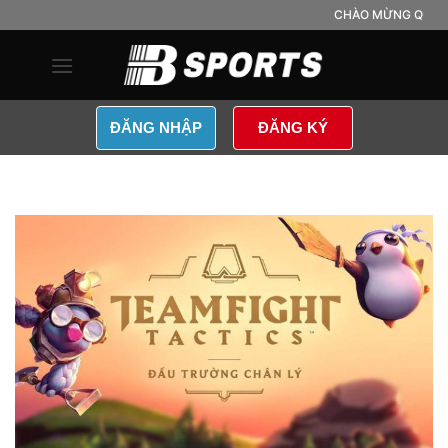
Bỏ
CHÀO MỪNG QUÝ KHÁ
qua
nội
dung
ĐĂNG NHẬP
ĐĂNG KÝ