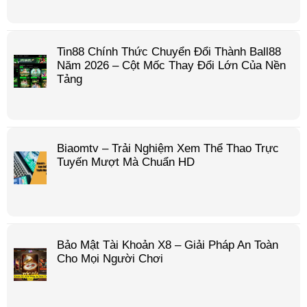
Tin88 Chính Thức Chuyển Đổi Thành Ball88
Năm 2026 – Cột Mốc Thay Đổi Lớn Của Nền
Tảng
Biaomtv – Trải Nghiệm Xem Thể Thao Trực
Tuyến Mượt Mà Chuẩn HD
Bảo Mật Tài Khoản X8 – Giải Pháp An Toàn
Cho Mọi Người Chơi