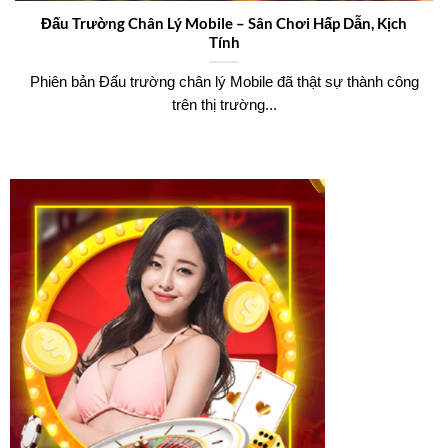
Đấu Trường Chân Lý Mobile – Sân Chơi Hấp Dẫn, Kịch
Tính
Phiên bản Đấu trường chân lý Mobile đã thật sự thành công
trên thị trường...