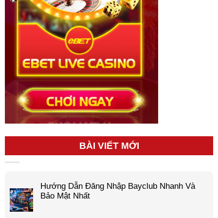
BÀI VIẾT MỚI
Hướng Dẫn Đăng Nhập Bayclub Nhanh Và
Bảo Mật Nhất