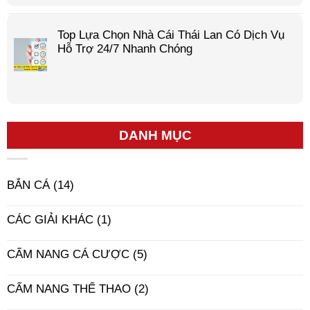
Top Lựa Chọn Nhà Cái Thái Lan Có Dịch Vụ
Hỗ Trợ 24/7 Nhanh Chóng
DANH MỤC
BẮN CÁ
(14)
CÁC GIẢI KHÁC
(1)
CẨM NANG CÁ CƯỢC
(5)
CẨM NANG THỂ THAO
(2)