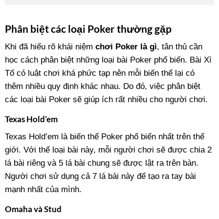
Phân biệt các loại Poker thường gặp
Khi đã hiểu rõ khái niệm
chơi Poker là gì
, tân thủ cần
học cách phân biệt những loại bài Poker phổ biến. Bài Xì
Tố có luật chơi khá phức tạp nên mỗi biến thể lại có
thêm nhiều quy định khác nhau. Do đó, việc phân biệt
các loại bài Poker sẽ giúp ích rất nhiều cho người chơi.
Texas Hold’em
Texas Hold’em là biến thể Poker phổ biến nhất trên thế
giới. Với thể loại bài này, mỗi người chơi sẽ được chia 2
lá bài riêng và 5 lá bài chung sẽ được lật ra trên bàn.
Người chơi sử dụng cả 7 lá bài này để tạo ra tay bài
mạnh nhất của mình.
Omaha và Stud