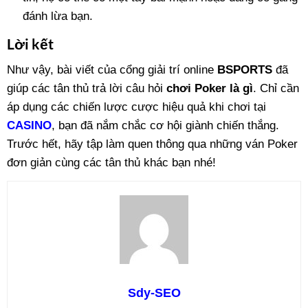
đánh lừa bạn.
Lời kết
Như vậy, bài viết của cổng giải trí online
BSPORTS
đã
giúp các tân thủ trả lời câu hỏi
chơi Poker là gì
. Chỉ cần
áp dụng các chiến lược cược hiệu quả khi chơi tại
CASINO
, bạn đã nắm chắc cơ hội giành chiến thắng.
Trước hết, hãy tập làm quen thông qua những ván Poker
đơn giản cùng các tân thủ khác bạn nhé!
Sdy-SEO