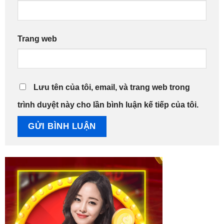
Trang web
Lưu tên của tôi, email, và trang web trong
trình duyệt này cho lần bình luận kế tiếp của tôi.