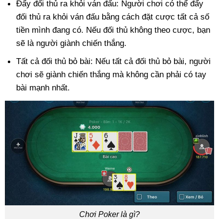
Đẩy đối thủ ra khỏi ván đấu: Người chơi có thể đẩy
đối thủ ra khỏi ván đấu bằng cách đặt cược tất cả số
tiền mình đang có. Nếu đối thủ không theo cược, bạn
sẽ là người giành chiến thắng.
Tất cả đối thủ bỏ bài: Nếu tất cả đối thủ bỏ bài, người
chơi sẽ giành chiến thắng mà không cần phải có tay
bài mạnh nhất.
Chơi Poker là gì?