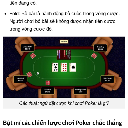
tiền đang có.
Fold: Bỏ bài là hành động bỏ cuộc trong vòng cược.
Người chơi bỏ bài sẽ không được nhận tiền cược
trong vòng cược đó.
Các thuật ngữ đặt cược khi chơi Poker là gì?
Bật mí các chiến lược chơi Poker chắc thắng