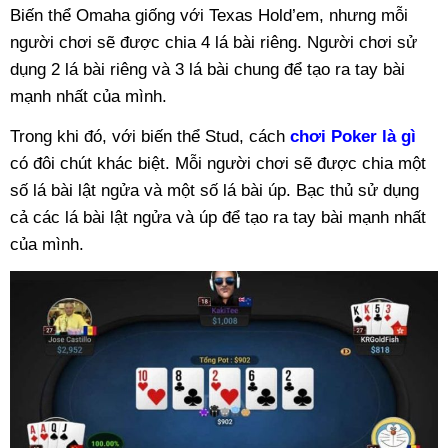
Biến thể Omaha giống với Texas Hold’em, nhưng mỗi
người chơi sẽ được chia 4 lá bài riêng. Người chơi sử
dụng 2 lá bài riêng và 3 lá bài chung để tạo ra tay bài
mạnh nhất của mình.
Trong khi đó, với biến thể Stud, cách
chơi Poker là gì
có đôi chút khác biệt. Mỗi người chơi sẽ được chia một
số lá bài lật ngửa và một số lá bài úp. Bạc thủ sử dụng
cả các lá bài lật ngửa và úp để tạo ra tay bài mạnh nhất
của mình.