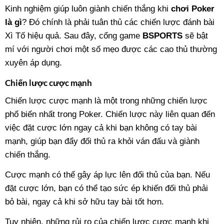
Kinh nghiệm giúp luôn giành chiến thắng khi
chơi Poker
là gì
? Đó chính là phải tuân thủ các chiến lược đánh bài
Xì Tố hiệu quả. Sau đây, cổng game
BSPORTS
sẽ bật
mí với người chơi một số mẹo được các cao thủ thường
xuyên áp dụng.
Chiến lược cược mạnh
Chiến lược cược mạnh là một trong những chiến lược
phổ biến nhất trong Poker. Chiến lược này liên quan đến
việc đặt cược lớn ngay cả khi bạn không có tay bài
mạnh, giúp bạn đẩy đối thủ ra khỏi ván đấu và giành
chiến thắng.
Cược mạnh có thể gây áp lực lên đối thủ của bạn. Nếu
đặt cược lớn, bạn có thể tạo sức ép khiến đối thủ phải
bỏ bài, ngay cả khi sở hữu tay bài tốt hơn.
Tuy nhiên, những rủi ro của chiến lược cược mạnh khi