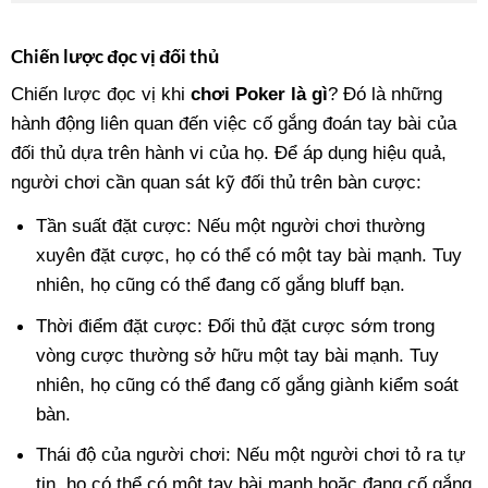
Chiến lược đọc vị đối thủ
Chiến lược đọc vị khi
chơi Poker là gì
? Đó là những
hành động liên quan đến việc cố gắng đoán tay bài của
đối thủ dựa trên hành vi của họ. Để áp dụng hiệu quả,
người chơi cần quan sát kỹ đối thủ trên bàn cược:
Tần suất đặt cược: Nếu một người chơi thường
xuyên đặt cược, họ có thể có một tay bài mạnh. Tuy
nhiên, họ cũng có thể đang cố gắng bluff bạn.
Thời điểm đặt cược: Đối thủ đặt cược sớm trong
vòng cược thường sở hữu một tay bài mạnh. Tuy
nhiên, họ cũng có thể đang cố gắng giành kiểm soát
bàn.
Thái độ của người chơi: Nếu một người chơi tỏ ra tự
tin, họ có thể có một tay bài mạnh hoặc đang cố gắng