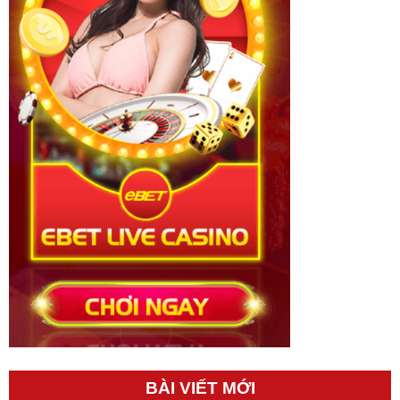
BÀI VIẾT MỚI