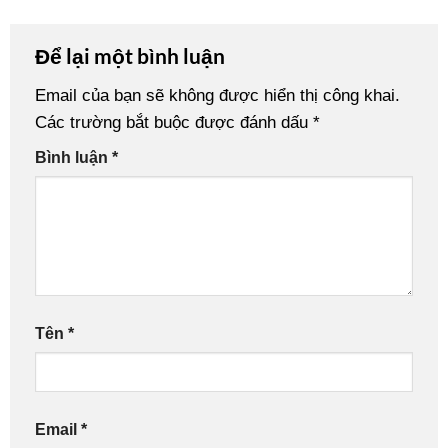
Để lại một bình luận
Email của bạn sẽ không được hiển thị công khai.
Các trường bắt buộc được đánh dấu
*
Bình luận
*
Tên
*
Email
*