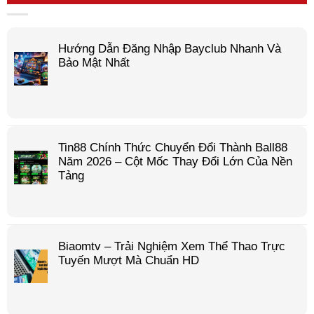
Hướng Dẫn Đăng Nhập Bayclub Nhanh Và
Bảo Mật Nhất
Tin88 Chính Thức Chuyển Đổi Thành Ball88
Năm 2026 – Cột Mốc Thay Đổi Lớn Của Nền
Tảng
Biaomtv – Trải Nghiệm Xem Thể Thao Trực
Tuyến Mượt Mà Chuẩn HD