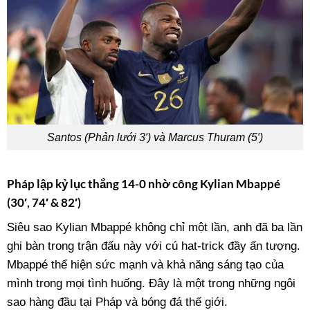
Santos (Phản lưới 3′) và Marcus Thuram (5′)
Pháp lập kỷ lục thắng 14-0 nhờ công Kylian Mbappé
(30′, 74′ & 82′)
Siêu sao Kylian Mbappé không chỉ một lần, anh đã ba lần
ghi bàn trong trận đấu này với cú hat-trick đầy ấn tượng.
Mbappé thể hiện sức mạnh và khả năng sáng tạo của
mình trong mọi tình huống. Đây là một trong những ngôi
sao hàng đầu tại Pháp và bóng đá thế giới.