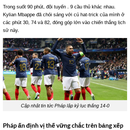
Trong suốt 90 phút, đội tuyển . 9 cầu thủ khác nhau.
Kylian Mbappe đã chói sáng với cú hat-trick của mình ở
các phút 30, 74 và 82, đóng góp lớn vào chiến thắng lịch
sử này.
Cập nhật tin tức Pháp lập kỷ lục thắng 14-0
Pháp ấn định vị thế vững chắc trên bảng xếp