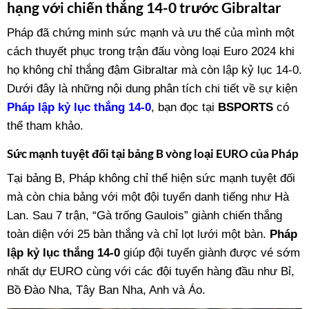
hạng với chiến thắng 14-0 trước Gibraltar
Pháp đã chứng minh sức mạnh và ưu thế của mình một
cách thuyết phục trong trận đấu vòng loại Euro 2024 khi
họ không chỉ thắng đậm Gibraltar mà còn lập kỷ lục 14-0.
Dưới đây là những nội dung phân tích chi tiết về sự kiện
Pháp lập kỷ lục thắng 14-0
, bạn đọc tại
BSPORTS
có
thể tham khảo.
Sức mạnh tuyệt đối tại bảng B vòng loại EURO của Pháp
Tại bảng B, Pháp không chỉ thể hiện sức mạnh tuyệt đối
mà còn chia bảng với một đội tuyển danh tiếng như Hà
Lan. Sau 7 trận, “Gà trống Gaulois” giành chiến thắng
toàn diện với 25 bàn thắng và chỉ lọt lưới một bàn.
Pháp
lập kỷ lục thắng 14-0
giúp đội tuyển giành được vé sớm
nhất dự EURO cùng với các đội tuyển hàng đầu như Bỉ,
Bồ Đào Nha, Tây Ban Nha, Anh và Áo.