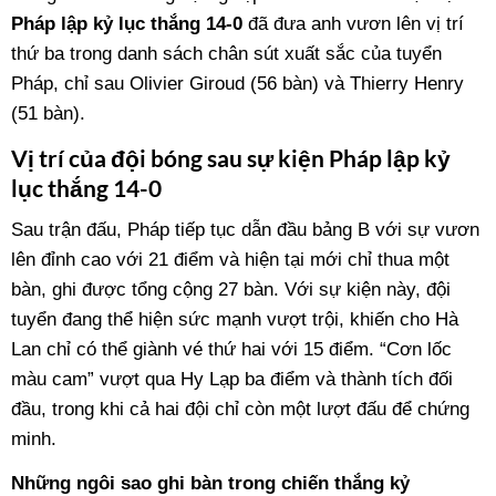
Pháp lập kỷ lục thắng 14-0
đã đưa anh vươn lên vị trí
thứ ba trong danh sách chân sút xuất sắc của tuyển
Pháp, chỉ sau Olivier Giroud (56 bàn) và Thierry Henry
(51 bàn).
Vị trí của đội bóng sau sự kiện Pháp lập kỷ
lục thắng 14-0
Sau trận đấu, Pháp tiếp tục dẫn đầu bảng B với sự vươn
lên đỉnh cao với 21 điểm và hiện tại mới chỉ thua một
bàn, ghi được tổng cộng 27 bàn. Với sự kiện này, đội
tuyển đang thể hiện sức mạnh vượt trội, khiến cho Hà
Lan chỉ có thể giành vé thứ hai với 15 điểm. “Cơn lốc
màu cam” vượt qua Hy Lạp ba điểm và thành tích đối
đầu, trong khi cả hai đội chỉ còn một lượt đấu để chứng
minh.
Những ngôi sao ghi bàn trong chiến thắng kỷ