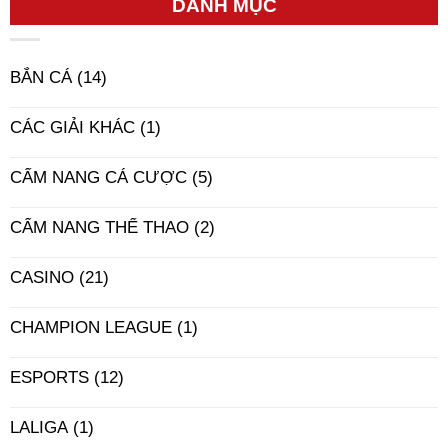
DANH MỤC
BẮN CÁ
(14)
CÁC GIẢI KHÁC
(1)
CẨM NANG CÁ CƯỢC
(5)
CẨM NANG THỂ THAO
(2)
CASINO
(21)
CHAMPION LEAGUE
(1)
ESPORTS
(12)
LALIGA
(1)