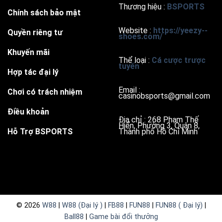
Thương hiệu :
BSPORTS
Chính sách bảo mật
Website :
https://yeezy--
Quyền riêng tư
shoes.com/
Khuyến mãi
Thể loại :
Cá cược trược
tuyến
Hợp tác đại lý
Email :
Chơi có trách nhiệm
casinobsports@gmail.com
Điều khoản
Địa chỉ : 268 Phạm Thế
Hiển, Phường 3, Quận 8,
Hỗ Trợ BSPORTS
Thành phố Hồ Chí Minh
© 2026
W88
|
W88 (Đại lý )
|
FB88
|
FUN88
|
FUN88 ( Đại lý)
|
Ball88
|
Game bài đổi thưởng