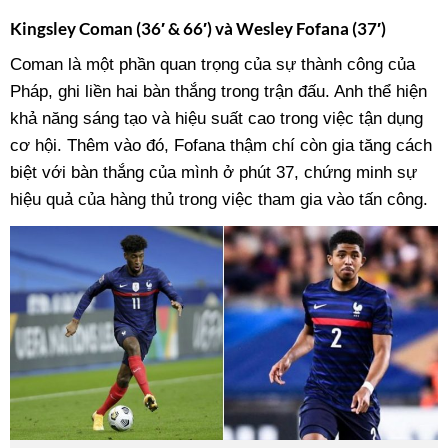
Kingsley Coman (36′ & 66′) và Wesley Fofana (37′)
Coman là một phần quan trọng của sự thành công của
Pháp, ghi liền hai bàn thắng trong trận đấu. Anh thể hiện
khả năng sáng tạo và hiệu suất cao trong việc tận dụng
cơ hội. Thêm vào đó, Fofana thậm chí còn gia tăng cách
biệt với bàn thắng của mình ở phút 37, chứng minh sự
hiệu quả của hàng thủ trong việc tham gia vào tấn công.