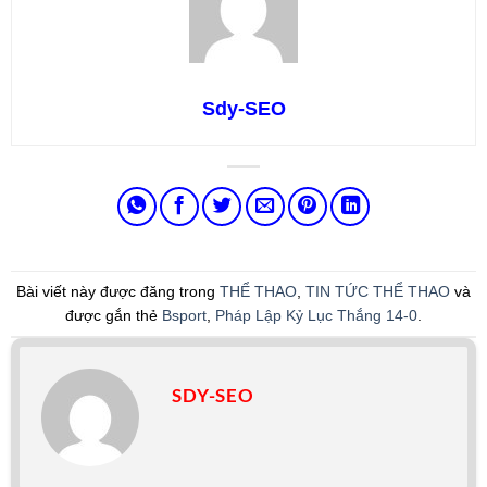
Sdy-SEO
Bài viết này được đăng trong
THỂ THAO
,
TIN TỨC THỂ THAO
và
được gắn thẻ
Bsport
,
Pháp Lập Kỷ Lục Thắng 14-0
.
SDY-SEO