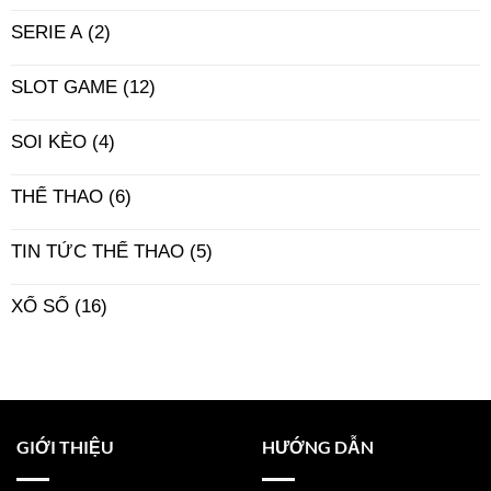
SERIE A
(2)
SLOT GAME
(12)
SOI KÈO
(4)
THỂ THAO
(6)
TIN TỨC THỂ THAO
(5)
XỔ SỐ
(16)
GIỚI THIỆU
HƯỚNG DẪN