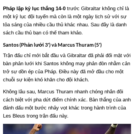
Pháp lập kỷ lục thắng 14-0
trước Gibraltar không chỉ là
một kỷ lục đội tuyển mà còn là một ngày lịch sử với sự
tỏa sáng của nhiều cầu thủ khác nhau. Sau đây là danh
sách cầu thủ bạn có thể tham khảo.
Santos (Phản lưới 3′) và Marcus Thuram (5′)
Trận đấu chỉ mới bắt đầu và Gibraltar đã phải đối mặt với
bàn phản lưới khi Santos không may phản đòn nhằm cản
trở sự dồn ép của Pháp. Điều này đã mở đầu cho một
chuỗi sự kiện khó khăn cho đội khách.
Không lâu sau, Marcus Thuram nhanh chóng nhân đôi
cách biệt với pha dứt điểm chính xác. Bàn thắng của anh
đánh dấu một bước nhảy vọt khác trong hành trình của
Les Bleus trong trận đấu này.