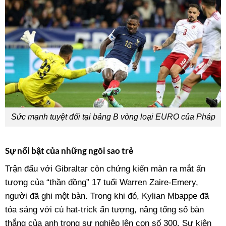
Sức mạnh tuyệt đối tại bảng B vòng loại EURO của Pháp
Sự nổi bật của những ngôi sao trẻ
Trận đấu với Gibraltar còn chứng kiến màn ra mắt ấn
tượng của “thần đồng” 17 tuổi Warren Zaire-Emery,
người đã ghi một bàn. Trong khi đó, Kylian Mbappe đã
tỏa sáng với cú hat-trick ấn tượng, nâng tổng số bàn
thắng của anh trong sự nghiệp lên con số 300. Sự kiện